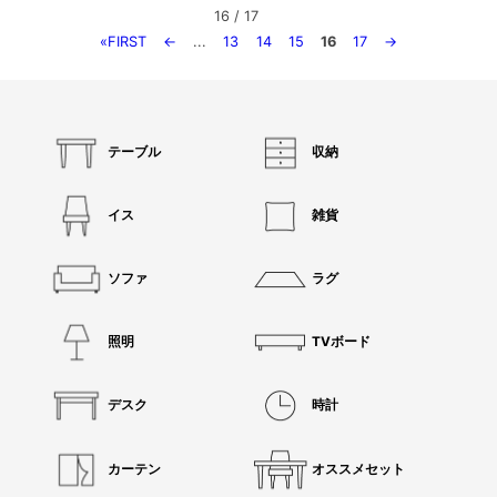
16 / 17
«FIRST
←
...
13
14
15
16
17
→
テーブル
収納
イス
雑貨
ソファ
ラグ
照明
TVボード
デスク
時計
カーテン
オススメセット