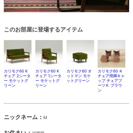
このお部屋に登場するアイテム
カリモク60 K
カリモク60 K
カリモク60 オ
カリモク60 Ｋ
チェア 2シータ
チェア 1シータ
ットマン モケ
チェア用脚キャ
ー モケットグ
ー モケットグ
ットグリーン
ップ チェアブ
リーン
リーン
ーツＫ ブラウ
ン
ニックネーム：
M
お住まい：