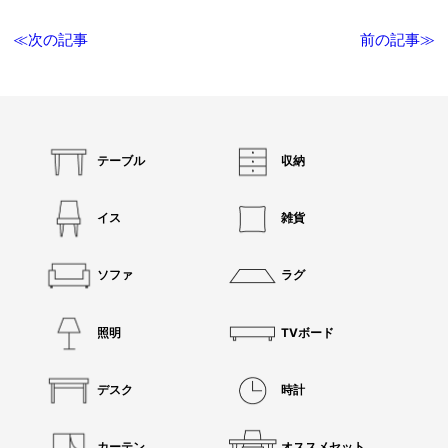
≪次の記事
前の記事≫
テーブル
収納
イス
雑貨
ソファ
ラグ
照明
TVボード
デスク
時計
カーテン
オススメセット