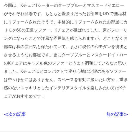
今回は、Kチェア1シーターのタープブルーとマスタードイエロー
がそれぞれ登場です。もともと畳張りだったお部屋をDIYで無垢材
にリフォームされたそうで、本格的にリフォームされたお部屋にカ
リモク60の王道ソファー、Kチェアが選ばれました。床がフローリ
ングになったことで洋風な雰囲気も感じられますが、どことなくお
部屋は和の雰囲気も保たれていて、まさに現代の和モダンを彷彿と
させるようなお部屋です。更にタープブルーとマスタードイエロー
のKチェアはキャメル色のソファーとうまく調和しているなと思い
ました。Kチェアほどコンパクトで座り心地に定評のあるソファー
は中々ほかにはありません。スペースを有効に扱いたい方や、重厚
感のないスッキリとしたインテリアスタイルを楽しみたい方はKチ
ェアがおすすめです！
≪次の記事
前の記事≫