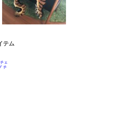
イテム
Ｋチェ
 チ