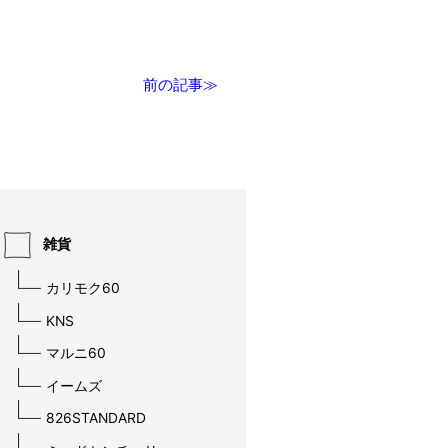
前の記事≫
雑貨
カリモク60
KNS
マルニ60
イームズ
826STANDARD