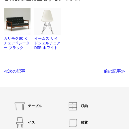
カリモク60 K
イームズ サイ
チェア 2シータ
ドシェルチェア
ー ブラック
DSR ホワイト
≪次の記事
前の記事≫
テーブル
収納
イス
雑貨